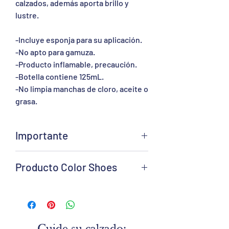
calzados, además aporta brillo y
lustre.
-Incluye esponja para su aplicación.
-No apto para gamuza.
-Producto inflamable, precaución.
-Botella contiene 125mL.
-No limpia manchas de cloro, aceite o
grasa.
Importante
-Asegúrese de comprar el producto que
Producto Color Shoes
necesite y si tiene alguna duda,
mándenos un mensaje, estamos
Este producto es elaborado por Color
siempre disponibles para responder a
Shoes, fábrica Chilena con mas de 30
todas sus preguntas.
años en el rubro del calzado,
reconocida por tener los mas altos