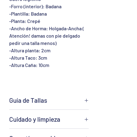
-Forro (interior): Badana
-Plantilla: Badana
-Planta: Crepé
-Ancho de Horma: Holgada-Ancha (
Atención! damas con pie delgado
pedir una talla menos)
-Altura planta: 2cm
-Altura Taco: 3cm
-Altura Caña: 10cm
Guía de Tallas
Al ser este un calzado unisex de horma
Cuidado y limpieza
holgada-ancha las damas con pie
delgado deben pedir una talla menos.
Para el cuidado y mantención del cuero
A continuación, le mostramos la tabla